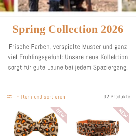
K
Spring Collection 2026
a
Frische Farben, verspielte Muster und ganz
t
viel Frühlingsgefühl: Unsere neue Kollektion
sorgt für gute Laune bei jedem Spaziergang.
e
g
o
Filtern und sortieren
32 Produkte
r
i