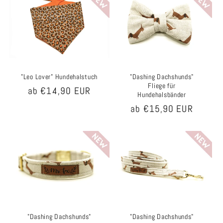
"Leo Lover" Hundehalstuch
"Dashing Dachshunds"
Fliege für
Normaler
ab €14,90 EUR
Hundehalsbänder
Preis
Normaler
ab €15,90 EUR
Preis
"Dashing Dachshunds"
"Dashing Dachshunds"