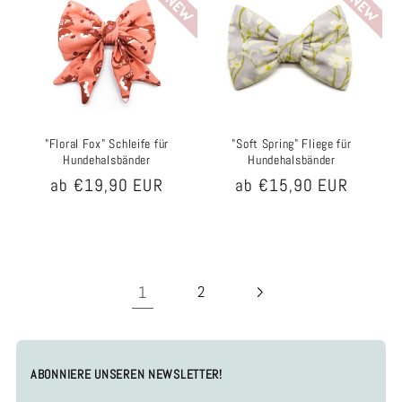
"Floral Fox" Schleife für
"Soft Spring" Fliege für
Hundehalsbänder
Hundehalsbänder
Normaler
ab €19,90 EUR
Normaler
ab €15,90 EUR
Preis
Preis
1
2
ABONNIERE UNSEREN NEWSLETTER!