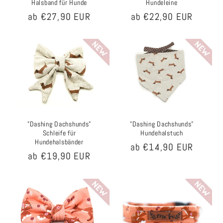
Halsband für Hunde
Hundeleine
Normaler
ab €27,90 EUR
Normaler
ab €22,90 EUR
Preis
Preis
"Dashing Dachshunds"
"Dashing Dachshunds"
Schleife für
Hundehalstuch
Hundehalsbänder
Normaler
ab €14,90 EUR
Normaler
ab €19,90 EUR
Preis
Preis