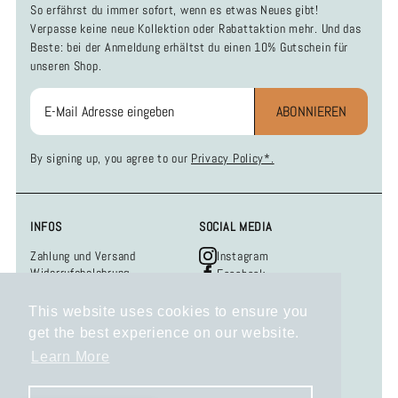
So erfährst du immer sofort, wenn es etwas Neues gibt!
Verpasse keine neue Kollektion oder Rabattaktion mehr. Und das
Beste: bei der Anmeldung erhältst du einen 10% Gutschein für
unseren Shop.
ABONNIEREN
By signing up, you agree to our
Privacy Policy*.
INFOS
SOCIAL MEDIA
Zahlung und Versand
Instagram
Widerrufsbelehrung
Facebook
Datenschutzerklärung
AGB
This website uses cookies to ensure you
Impressum
get the best experience on our website.
KONTAKT
Learn More
Hast du Fragen, Anregungen oder Wünsche?
Dann schreib uns gern per E-Mail an info@mrfox-