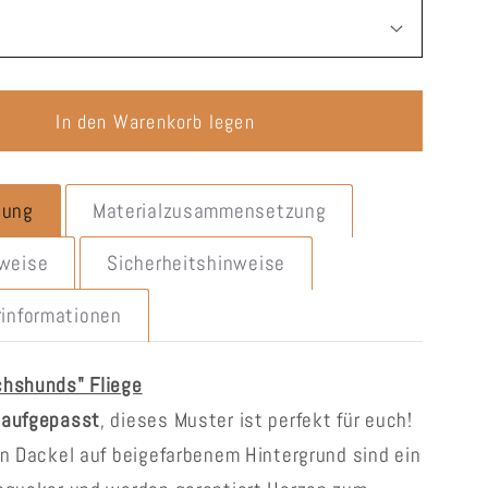
n
In den Warenkorb legen
bung
Materialzusammensetzung
nweise
Sicherheitshinweise
rinformationen
chshunds" Fliege
aufgepasst
, dieses Muster ist perfekt für euch!
en Dackel auf beigefarbenem Hintergrund sind ein