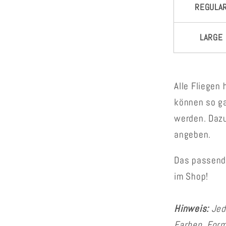
REGULA
LARGE
Alle Fliegen
können so g
werden. Dazu
angeben.
Das passende
im Shop!
Hinweis:
Jed
Farben, Form