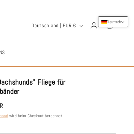
L
Deutsch
Warenkorb
Einloggen
Deutschland | EUR €
a
n
NS
d
/
R
Dachshunds" Fliege für
e
bänder
g
UR
i
sand
wird beim Checkout berechnet
o