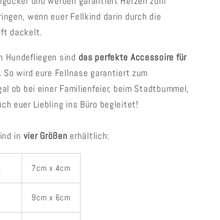
ngucker und werden garantiert Herzen zum
ingen, wenn euer Fellkind darin durch die
ft dackelt.
n Hundefliegen sind
das perfekte Accessoire für
. So wird eure Fellnase garantiert zum
gal ob bei einer Familienfeier, beim Stadtbummel,
ch euer Liebling ins Büro begleitet!
sind in
vier Größen
erhältlich:
L
7cm x 4cm
9cm x 6cm