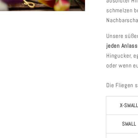
absoluter Hi
schmelzen br
Nachbarscha
Unsere süße
jeden Anlass
Hingucker, e
oder wenn eu
Die Fliegen 
X-SMAL
SMALL