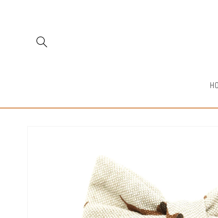
Direkt
zum
Inhalt
H
Zu
Produktinformationen
springen