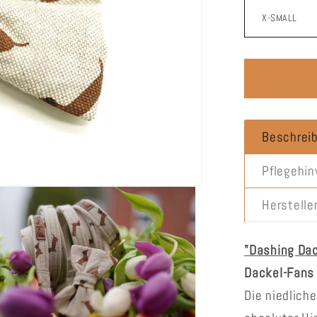
Beschrei
Pflegehi
Herstelle
"Dashing Da
Dackel-Fans
Die niedlich