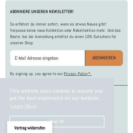
ABONNIERE UNSEREN NEWSLETTER!
So erfährst du immer sofort, wenn es etwas Neues gibt!
Verpasse keine neue Kollektion oder Rabattaktion mehr. Und das
Beste: bei der Anmeldung erhältst du einen 10% Gutschein für
unseren Shop.
ABONNIEREN
By signing up, you agree to our
Privacy Policy*.
This website uses cookies to ensure you
INFOS
SOCIAL MEDIA
get the best experience on our website.
Zahlung und Versand
Instagram
Learn More
Widerrufsbelehrung
Facebook
Datenschutzerklärung
Got it!
AGB
Vertrag widerrufen
Impressum