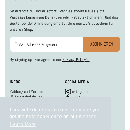
So erfährst du immer sofort, wenn es etwas Neues gibt!
Verpasse keine neue Kollektion oder Rabattaktion mehr. Und das
Beste: bei der Anmeldung erhältst du einen 10% Gutschein für
unseren Shop.
ABONNIEREN
By signing up, you agree to our
Privacy Policy*.
INFOS
SOCIAL MEDIA
Zahlung und Versand
Instagram
Widerrufsbelehrung
Facebook
Datenschutzerklärung
AGB
This website uses cookies to ensure you
Impressum
get the best experience on our website.
KONTAKT
Learn More
Hast du Fragen, Anregungen oder Wünsche?