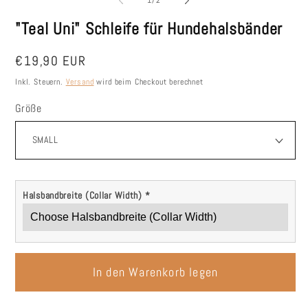
Modal
Mo
öffnen
öf
"Teal Uni" Schleife für Hundehalsbänder
Normaler
€19,90 EUR
Preis
Inkl. Steuern.
Versand
wird beim Checkout berechnet
Größe
Halsbandbreite (Collar Width)
*
In den Warenkorb legen