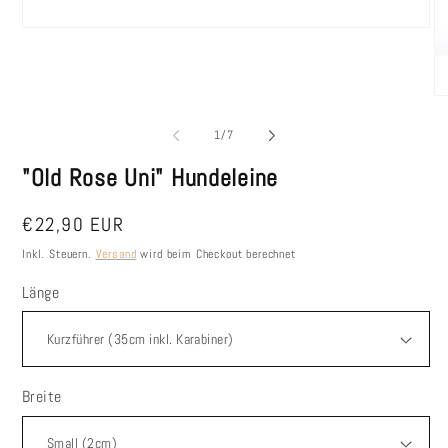
Medien
1
in
Modal
öffnen
Me
2
in
von
1
/
7
Mo
öf
"Old Rose Uni" Hundeleine
Normaler
€22,90 EUR
Preis
Inkl. Steuern.
Versand
wird beim Checkout berechnet
Länge
Breite