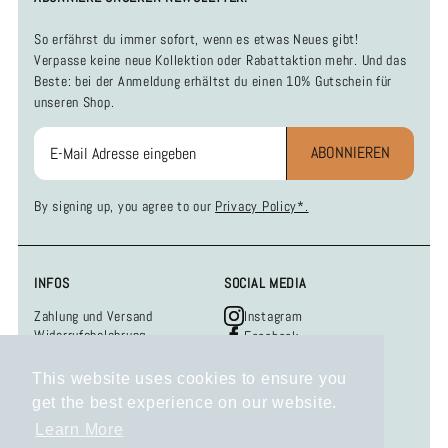
So erfährst du immer sofort, wenn es etwas Neues gibt!
Verpasse keine neue Kollektion oder Rabattaktion mehr. Und das
Beste: bei der Anmeldung erhältst du einen 10% Gutschein für
unseren Shop.
ABONNIEREN
By signing up, you agree to our
Privacy Policy*.
INFOS
SOCIAL MEDIA
Zahlung und Versand
Instagram
Widerrufsbelehrung
Facebook
Datenschutzerklärung
AGB
This website uses cookies to ensure you
Impressum
get the best experience on our website.
KONTAKT
Learn More
Hast du Fragen, Anregungen oder Wünsche?