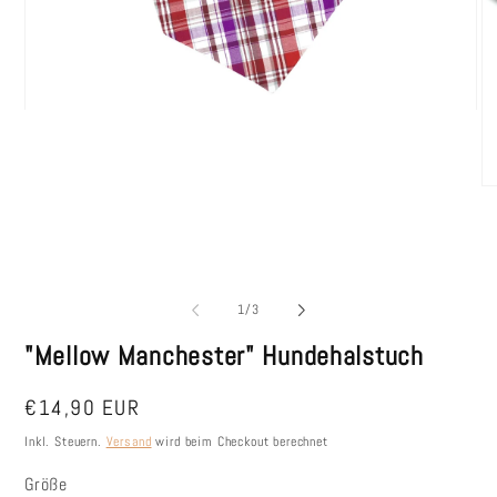
Medien
1
in
Modal
öffnen
Me
2
in
Mo
öf
von
1
/
3
"Mellow Manchester" Hundehalstuch
Normaler
€14,90 EUR
Preis
Inkl. Steuern.
Versand
wird beim Checkout berechnet
Größe