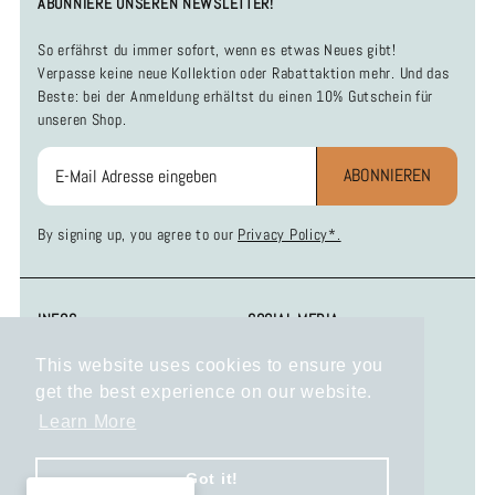
ABONNIERE UNSEREN NEWSLETTER!
So erfährst du immer sofort, wenn es etwas Neues gibt!
Verpasse keine neue Kollektion oder Rabattaktion mehr. Und das
Beste: bei der Anmeldung erhältst du einen 10% Gutschein für
unseren Shop.
ABONNIEREN
By signing up, you agree to our
Privacy Policy*.
INFOS
SOCIAL MEDIA
Zahlung und Versand
Instagram
This website uses cookies to ensure you
Widerrufsbelehrung
Facebook
get the best experience on our website.
Datenschutzerklärung
AGB
Learn More
Impressum
KONTAKT
Got it!