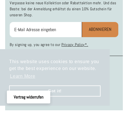
Verpasse keine neue Kollektion oder Rabattaktion mehr. Und das
Beste: bei der Anmeldung erhältst du einen 10% Gutschein für
unseren Shop.
ABONNIEREN
By signing up, you agree to our
Privacy Policy*.
This website uses cookies to ensure you
INFOS
SOCIAL MEDIA
get the best experience on our website.
Zahlung und Versand
Instagram
Learn More
Widerrufsbelehrung
Facebook
Datenschutzerklärung
Got it!
AGB
Vertrag widerrufen
Impressum
KONTAKT
Hast du Fragen, Anregungen oder Wünsche?
Dann schreib uns gern per E-Mail an info@mrfox-
hundezubehoer.de oder nutze das
Kontaktformular.